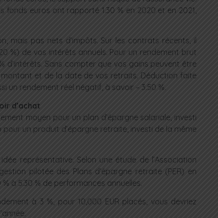
s fonds euros ont rapporté 1.30 % en 2020 et en 2021,
, mais pas nets d’impôts. Sur les contrats récents, il
17.20 %) de vos intérêts annuels. Pour un rendement brut
% d’intérêts. Sans compter que vos gains peuvent être
 montant et de la date de vos retraits. Déduction faite
ssi un rendement réel négatif, à savoir – 3.50 %.
oir d’achat
ndement moyen pour un plan d’épargne salariale, investi
 pour un produit d’épargne retraite, investi de la même
e idée représentative. Selon une étude de l’Association
 gestion pilotée des Plans d’épargne retraite (PER) en
0 % à 5.30 % de performances annuelles.
endement à 3 %, pour 10,000 EUR placés, vous devriez
d’année.