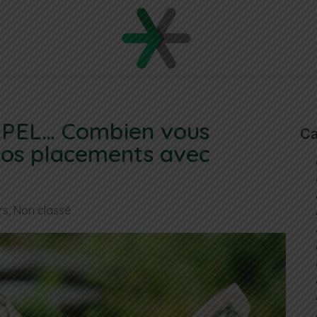
e, PEL… Combien vous
Ca
vos placements avec
rs
,
Non classé