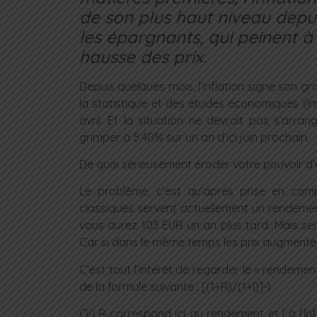
de son plus haut niveau depu
les épargnants, qui peinent à 
hausse des prix.
Depuis quelques mois, l’inflation signe son gra
la statistique et des études économiques (In
avril. Et la situation ne devrait pas s’arrange
grimper à 5.40% sur un an d’ici juin prochain.
De quoi sérieusement éroder votre pouvoir d’
Le problème, c’est qu’après prise en compt
classiques servent actuellement un rendement
vous aurez 103 EUR un an plus tard. Mais se
Car si dans le même temps les prix augmenten
C’est tout l’intérêt de regarder le « rendemen
de la formule suivante : [(1+R)/(1+I)]-1
Où R correspond ici au rendement et I à l’Inf