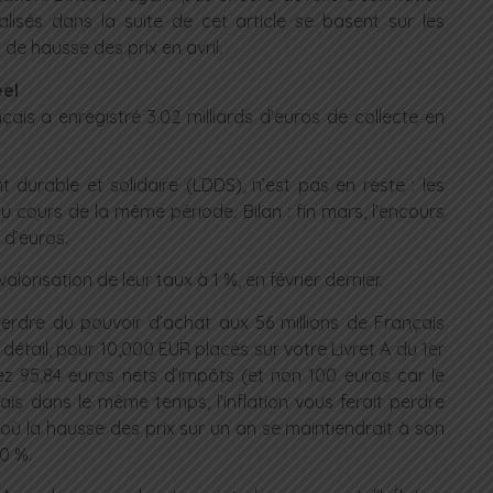
réalisés dans la suite de cet article se basent sur les
 de hausse des prix en avril.
éel
çais a enregistré 3.02 milliards d’euros de collecte en
durable et solidaire (LDDS), n’est pas en reste : les
u cours de la même période. Bilan : fin mars, l’encours
s d’euros.
orisation de leur taux à 1 %, en février dernier.
é perdre du pouvoir d’achat aux 56 millions de Français
étail, pour 10,000 EUR placés sur votre Livret A du 1er
z 95,84 euros nets d’impôts (et non 100 euros car le
is dans le même temps, l’inflation vous ferait perdre
où la hausse des prix sur un an se maintiendrait à son
60 %.