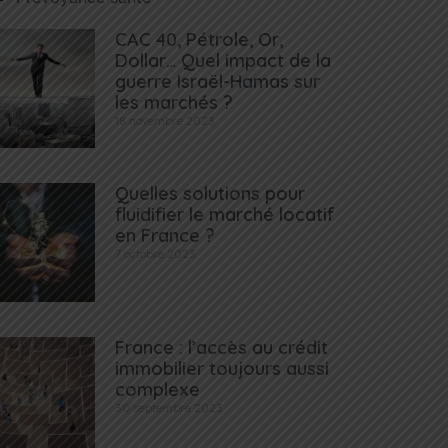
CAC 40, Pétrole, Or,
Dollar… Quel impact de la
guerre Israël-Hamas sur
les marchés ?
18 novembre 2023
Quelles solutions pour
fluidifier le marché locatif
en France ?
7 octobre 2023
France : l’accès au crédit
immobilier toujours aussi
complexe
30 septembre 2023