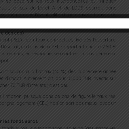
 A se base sur les taux interbancaires et l’Inflation
ursuit, le taux du Livret A et du LDDS pourrait donc
ois, même dans l’éventualité d’une nouvelle hausse de
ments resterait dans le rouge.
re des cas)
ent (PEL) : son taux contractuel, fixé dès l’ouverture,
 Résultat, certains vieux PEL rapportent encore 2.50 %
L plus récents, en revanche, se montrent moins généreux,
mpôt.
 sont soumis à la flat tax (30 %) dès la première année
t d’impôt. Autrement dit, pour 10,000 EUR investis sur
er 70 EUR d’intérêts ; c’est peu.
l’Inflation, puisque dans ce cas de figure le taux réel
 épargne logement (CEL) ne s’en sort pas mieux, avec un
ur les fonds euros
 fonds euros, le support sans risque de l’assurance vie.