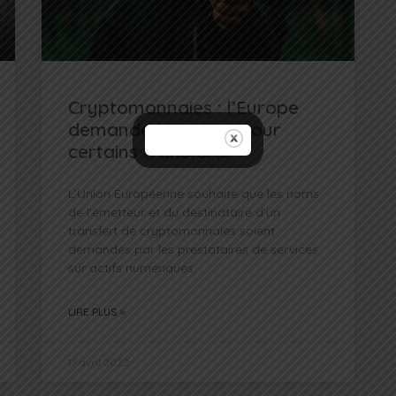
Cryptomonnaies : l’Europe
demande les noms pour
certains transferts
L’Union Européenne souhaite que les noms
de l’émetteur et du destinataire d’un
transfert de cryptomonnaies soient
demandés par les prestataires de services
sur actifs numériques
LIRE PLUS »
17 avril 2022