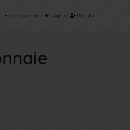
Have an account?
Login
or
Register
onnaie