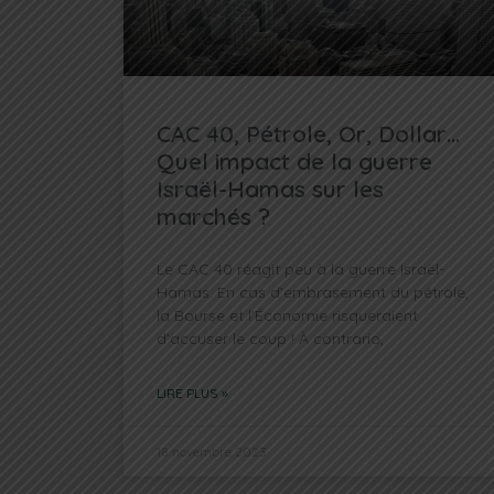
CAC 40, Pétrole, Or, Dollar…
Quel impact de la guerre
Israël-Hamas sur les
marchés ?
Le CAC 40 réagit peu à la guerre Israël-
Hamas. En cas d’embrasement du pétrole,
la Bourse et l’Économie risqueraient
d’accuser le coup ! À contrario,
LIRE PLUS »
18 novembre 2023