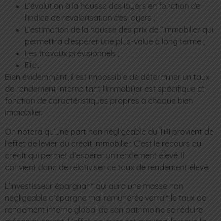
L’évolution à la hausse des loyers en fonction de
l’indice de revalorisation des loyers ;
L’estimation de la hausse des prix de l’immobilier qui
permettra d’espérer une plus-value à long terme ;
Les travaux prévisionnels ;
Etc…
Bien évidemment, il est impossible de déterminer un taux
de rendement interne tant l’immobilier est spécifique et
fonction de caractéristiques propres à chaque bien
immobilier.
On notera qu’une part non négligeable du TRI provient de
l’effet de levier du crédit immobilier. C’est le recours au
crédit qui permet d’espérer un rendement élevé. Il
convient donc de relativiser ce taux de rendement élevé.
L’investisseur épargnant qui aura une masse non
négligeable d’épargne mal rémunérée verrait le taux de
rendement interne global de son patrimoine se réduire