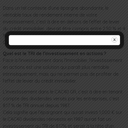
Dans un tel contexte d’une épargne abondante, le
véritable taux de rendement interne de votre
investissement, c’est à dire en dehors de l’effet de levier
du crédit immobilier, devrait être compris entre 2.50 % et 4
%.
C’est là un TRI nettement moins attrayant !
Quel est le TRI de l’investissement en actions ?
Face à l’investissement dans l’Immobilier, l’investissement
en actions est une solution qui paraît plus rentable
intrinsèquement, mais qui ne permet pas de profiter de
l’effet de levier du crédit immobilier.
L’investissement dans le CAC40 GR, c’est à dire en tenant
compte des dividendes versés par les entreprises, c’est
8.17 % de TRI annuel depuis 1987.
Cela signifie que l’épargnant qui aurait investi 1,000 € sur
le CAC40 dividendes réinvestis en 1987 aurait fait un
investissement au TRI de 8.17% et serait à la tête d’un