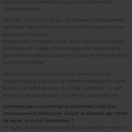
immobilier présentent des moyens très intéressant
d’enrichissement.
Pourtant, il serait une erreur de sublimer l’investissement
immobilier de manière excessive tant les choses ne sont
pas toujours simples.
Investir dans l’immobilier, c’est aussi une forte rentabilité
qui trouve son origine dans l’énergie et le temps que le
propriétaire bailleur consacre à la gestion et l’entretien de
son bien immobilier.
Les travaux et temps passé sont rarement pris en
compte dans le calcul du rendement immobilier ou dans
le calcul de l’effet de levier du crédit immobilier ; il s’agit
pourtant de données qu’il convient de ne pas minorer.
Comment peut-on chiffrer le rendement réel d’un
investissement immobilier locatif et l’intérêt de l’effet
de levier du crédit immobilier ?
Le mythe de l’enrichissement grâce à l’immobilier repose