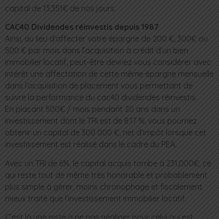
capital de 13,351€ de nos jours.
CAC40 Dividendes réinvestis depuis 1987
Ainsi, au lieu d’affecter votre épargne de 200 €, 300€ ou
500 € par mois dans l’acquisition à crédit d’un bien
immobilier locatif, peut-être devriez vous considérer avec
intérêt une affectation de cette même épargne mensuelle
dans l’acquisition de placement vous permettant de
suivre la performance du cac40 dividendes réinvestis.
En plaçant 500€ / mois pendant 20 ans dans un
investissement dont le TRI est de 8.17 %, vous pourriez
obtenir un capital de 300 000 €, net d’impôt lorsque cet
investissement est réalisé dans le cadre du PEA.
Avec un TRI de 6%, le capital acquis tombe à 231,000€, ce
qui reste tout de même très honorable et probablement
plus simple à gérer, moins chronophage et fiscalement
mieux traité que l’investissement immobilier locatif.
C’est là une piste à ne pas négliger pour celui qui est