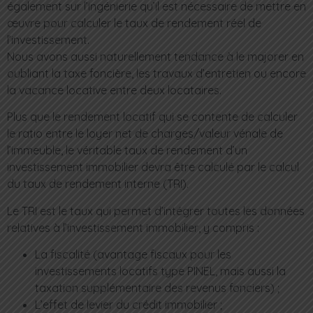
également sur l’ingénierie qu’il est nécessaire de mettre en
œuvre pour calculer le taux de rendement réel de
l’investissement.
Nous avons aussi naturellement tendance à le majorer en
oubliant la taxe foncière, les travaux d’entretien ou encore
la vacance locative entre deux locataires.
Plus que le rendement locatif qui se contente de calculer
le ratio entre le loyer net de charges/valeur vénale de
l’immeuble, le véritable taux de rendement d’un
investissement immobilier devra être calculé par le calcul
du taux de rendement interne (TRI).
Le TRI est le taux qui permet d’intégrer toutes les données
relatives à l’investissement immobilier, y compris :
La fiscalité (avantage fiscaux pour les
investissements locatifs type PINEL, mais aussi la
taxation supplémentaire des revenus fonciers) ;
L’effet de levier du crédit immobilier ;