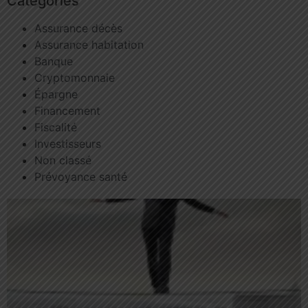
Catégories
Assurance décès
Assurance habitation
Banque
Cryptomonnaie
Épargne
Financement
Fiscalité
Investisseurs
Non classé
Prévoyance santé