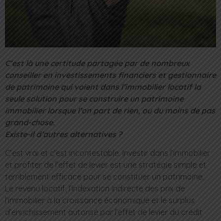
C’est là une certitude partagée par de nombreux
conseiller en investissements financiers et gestionnaire
de patrimoine qui voient dans l’immobilier locatif la
seule solution pour se construire un patrimoine
immobilier lorsque l’on part de rien, ou du moins de pas
grand-chose.
Existe-il d’autres alternatives ?
C’est vrai et c’est incontestable. Investir dans l’immobilier
et profiter de l’effet de levier est une stratégie simple et
terriblement efficace pour se constituer un patrimoine.
Le revenu locatif, l’indexation indirecte des prix de
l’immobilier à la croissance économique et le surplus
d’enrichissement autorisé par l’effet de levier du crédit