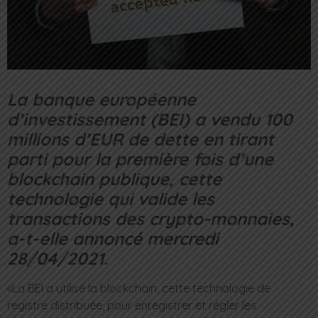
La banque européenne
d’investissement (BEI) a vendu 100
millions d’EUR de dette en tirant
parti pour la première fois d’une
blockchain publique, cette
technologie qui valide les
transactions des crypto-monnaies,
a-t-elle annoncé mercredi
28/04/2021.
«La BEI a utilisé la blockchain, cette technologie de
registre distribuée, pour enregistrer et régler les