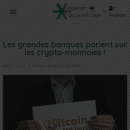
Have an
or
account?
Login
Register
Les grandes banques parient sur
les crypto-monnaies !
mai 1, 2021
Financement
,
Fiscalité