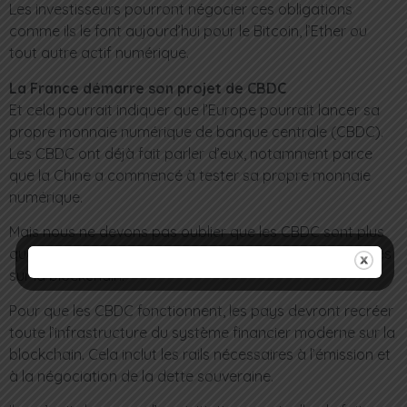
Les investisseurs pourront négocier ces obligations
comme ils le font aujourd’hui pour le Bitcoin, l’Ether ou
tout autre actif numérique.
La France démarre son projet de CBDC
Et cela pourrait indiquer que l’Europe pourrait lancer sa
propre monnaie numérique de banque centrale (CBDC).
Les CBDC ont déjà fait parler d’eux, notamment parce
que la Chine a commencé à tester sa propre monnaie
numérique.
Mais nous ne devons pas oublier que les CBDC sont plus
que de simples versions des monnaies nationales basées
sur la blockchain.
Pour que les CBDC fonctionnent, les pays devront recréer
toute l’infrastructure du système financier moderne sur la
blockchain. Cela inclut les rails nécessaires à l’émission et
à la négociation de la dette souveraine.