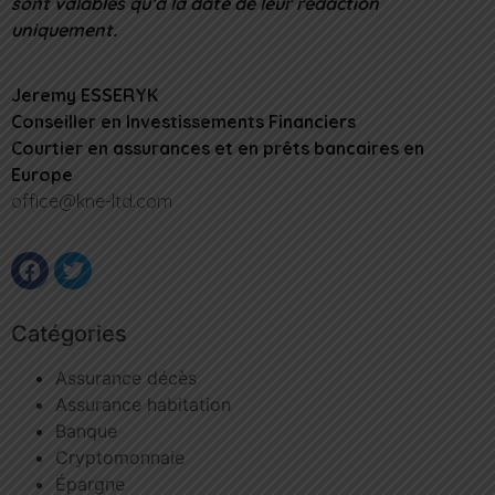
sont valables qu’à la date de leur rédaction
uniquement.
Jeremy ESSERYK
Conseiller en Investissements Financiers
Courtier en assurances et en prêts bancaires en
Europe
office@kne-ltd.com
Catégories
Assurance décès
Assurance habitation
Banque
Cryptomonnaie
Épargne