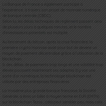
La Banque de France a également participé à
l’expérience, à travers son projet de monnaie numérique
de banque centrale (CBDC).
Selon lui, les délais techniques de règlement passent ainsi
de plusieurs jours à quelques minutes, et le nombre
d’investisseurs potentiels est multiplié.
Au lancement du bitcoin, après la crise financière, la
première crypto monnaie avait pour but de devenir un
moyen de paiement décentralisé grâce à l’utilisation de la
blockchain.
Si des délais de paiements trop longs et une volatilité trop
élevée poussent maintenant ses adeptes à y voir une
sorte d’or numérique, la technologie blockchain est
utilisée par des entreprises financières.
La troisième plus grande banque française, la Société
Générale, a émis un billet à moyen terme en EUR (EMTN)
sur la blockchain Tezos ; cela peut sembler peu, mais cela