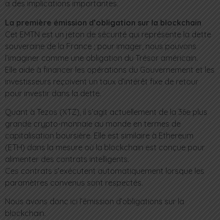
a des implications importantes.
La première émission d’obligation sur la blockchain
Cet EMTN est un jeton de sécurité qui représente la dette
souveraine de la France ; pour imager, nous pouvons
l’imaginer comme une obligation du Trésor américain.
Elle aide à financer les opérations du Gouvernement et les
investisseurs reçoivent un taux d’intérêt fixe de retour
pour investir dans la dette.
Quant à Tezos (XTZ), il s’agit actuellement de la 36e plus
grande crypto-monnaie au monde en termes de
capitalisation boursière. Elle est similaire à Ethereum
(ETH) dans la mesure où la blockchain est conçue pour
alimenter des contrats intelligents.
Ces contrats s’exécutent automatiquement lorsque les
paramètres convenus sont respectés.
Nous avons donc ici l’émission d’obligations sur la
blockchain.