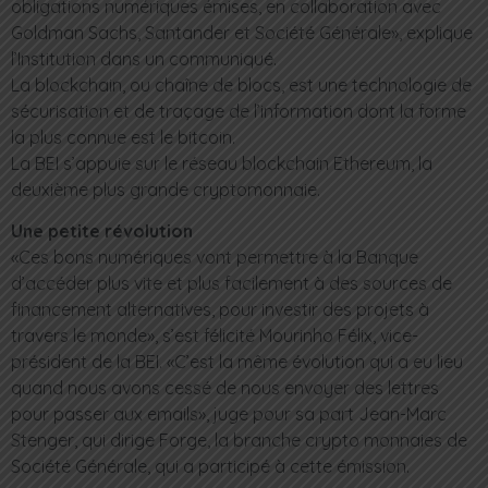
obligations numériques émises, en collaboration avec
Goldman Sachs, Santander et Société Générale», explique
l’Institution dans un communiqué.
La blockchain, ou chaîne de blocs, est une technologie de
sécurisation et de traçage de l’information dont la forme
la plus connue est le bitcoin.
La BEI s’appuie sur le réseau blockchain Ethereum, la
deuxième plus grande cryptomonnaie.
Une petite révolution
«Ces bons numériques vont permettre à la Banque
d’accéder plus vite et plus facilement à des sources de
financement alternatives, pour investir des projets à
travers le monde», s’est félicité Mourinho Félix, vice-
président de la BEI. «C’est la même évolution qui a eu lieu
quand nous avons cessé de nous envoyer des lettres
pour passer aux emails», juge pour sa part Jean-Marc
Stenger, qui dirige Forge, la branche crypto monnaies de
Société Générale, qui a participé à cette émission.