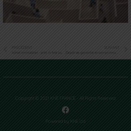
PRÉCÉDENT
SUIVANT
Achat immobilier : prêt in finé ou amortissable ?
Dépôt de garantie et compromis de vente :à quoi vous engage-t-il?
Copyright © 2021 KNE FRANCE - All Rights Reserved.
Powered by KNE Ltd