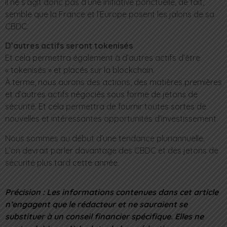
Il ne s’agit donc pas d’une initiative ponctuelle, de fait,
semble que la France et l’Europe posent les jalons de sa
CBDC.
D’autres actifs seront tokenisés
Et cela permettra également à d’autres actifs d’être
« tokenisés » et placés sur la blockchain.
À terme, nous aurons des actions, des matières premières
et d’autres actifs négociés sous forme de jetons de
sécurité. Et cela permettra de fournir toutes sortes de
nouvelles et intéressantes opportunités d’investissement.
Nous sommes au début d’une tendance pluriannuelle.
L’on devrait parler davantage des CBDC et des jetons de
sécurité plus tard cette année.
Précision : Les informations contenues dans cet article
n’engagent que le rédacteur et ne sauraient se
substituer à un conseil financier spécifique. Elles ne