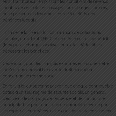
Ainsi, tout bailleur remplissant les conditions de revenus
locatifs de ce statut est assujetti aux charges sociales,
qui représentent désormais entre 35 et 40 % des
bénéfices locatifs.
Enfin cette loi fixe un forfait minimum de cotisations
sociales, qui atteint 1,145 € et ce même en cas de déficit
(lorsque les charges locatives annuelles déductibles
dépassent les bénéfices).
Cependant, pour les français expatriés en Europe, cette
loi n’est pas compatible avec le droit européen
concernant le régime social.
En fait, la loi européenne prévoit que chaque contribuable
cotise à un seul régime de sécurité sociale. En général,
c’est celui de son pays de résidence et de son activité
principale. Il se peut donc que ce paramètre évolue pour
les expatriés européens, cette question reste en suspens.