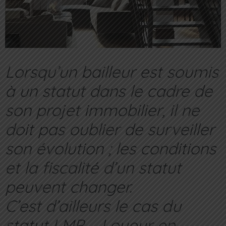
Lorsqu’un bailleur est soumis
à un statut dans le cadre de
son projet immobilier, il ne
doit pas oublier de surveiller
son évolution ; les conditions
et la fiscalité d’un statut
peuvent changer.
C’est d’ailleurs le cas du
statut LMP – Loueur en