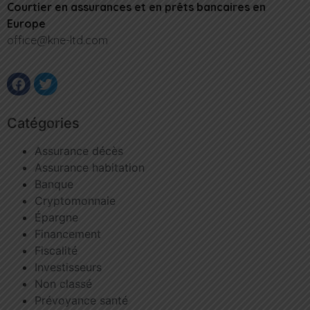
Courtier en assurances et en prêts bancaires en
Europe
office@kne-ltd.com
Catégories
Assurance décès
Assurance habitation
Banque
Cryptomonnaie
Épargne
Financement
Fiscalité
Investisseurs
Non classé
Prévoyance santé