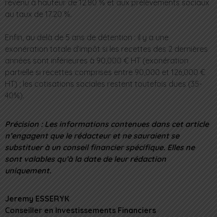
revenu à hauteur de 12.80 % et aux prélèvements sociaux
au taux de 17.20 %.
Enfin, au delà de 5 ans de détention : il y a une
exonération totale d’impôt si les recettes des 2 dernières
années sont inférieures à 90,000 € HT (exonération
partielle si recettes comprises entre 90,000 et 126,000 €
HT) ; les cotisations sociales restent toutefois dues (35-
40%).
Précision : Les informations contenues dans cet article
n’engagent que le rédacteur et ne sauraient se
substituer à un conseil financier spécifique. Elles ne
sont valables qu’à la date de leur rédaction
uniquement.
Jeremy ESSERYK
Conseiller en Investissements Financiers