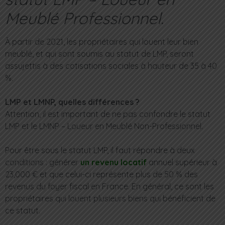
Meublé Professionnel.
À partir de 2021, les propriétaires qui louent leur bien
meublé, et qui sont soumis au statut de LMP, seront
assujettis à des cotisations sociales à hauteur de 35 à 40
%.
LMP et LMNP, quelles différences ?
Attention, il est important de ne pas confondre le statut
LMP et le LMNP – Loueur en Meublé Non-Professionnel.
Pour être sous le statut LMP, il faut répondre à deux
conditions : générer
un revenu locatif
annuel supérieur à
23,000 € et que celui-ci représente plus de 50 % des
revenus du foyer fiscal en France. En général, ce sont les
propriétaires qui louent plusieurs biens qui bénéficient de
ce statut.