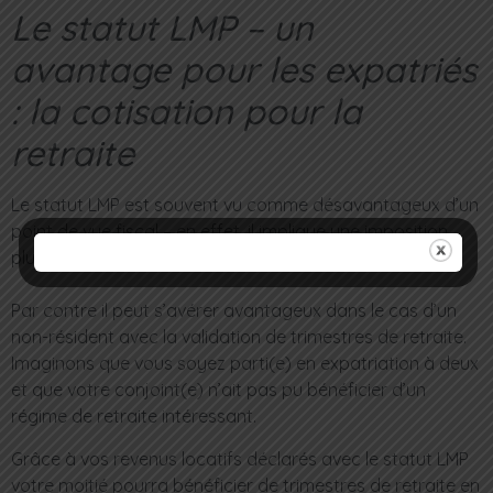
Le statut LMP – un
avantage pour les expatriés
: la cotisation pour la
retraite
Le statut LMP est souvent vu comme désavantageux d’un
point de vue fiscal – en effet, il implique une imposition
plus chargée (que vous soyez expatrié ou non).
Par contre il peut s’avérer avantageux dans le cas d’un
non-résident avec la validation de trimestres de retraite.
Imaginons que vous soyez parti(e) en expatriation à deux
et que votre conjoint(e) n’ait pas pu bénéficier d’un
régime de retraite intéressant.
Grâce à vos revenus locatifs déclarés avec le statut LMP
votre moitié pourra bénéficier de trimestres de retraite en