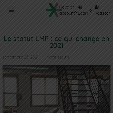
Have an
or
account?
Login
Register
Le statut LMP : ce qui change en
2021
septembre 25, 2021
Investisseurs