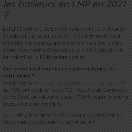
les bailleurs en LMP en 2021
?
Le PLFSS ou Projet de Loi de Financement de la Sécurité
Sociale est une action prise par le Gouvernement pour
répondre aux conséquences économiques que la crise
sanitaire a entraîné. Ce projet de loi a été publié dans le
journal officiel le 15 décembre dernier.
Quels sont les changements à prévoir à partir de
cette année ?
Avant l’entrée en vigueur de cette loi, les bailleurs en LMP
qui n’étaient pas inscrits au RCS – Registre du Commerce
et des Sociétés – devaient verser 17.20 % de prélèvements
sociaux sur leurs bénéfices.
Aujourd’hui, l’inscription au RCS n’est plus une condition
obligatoire pour accéder au statut de LMP.