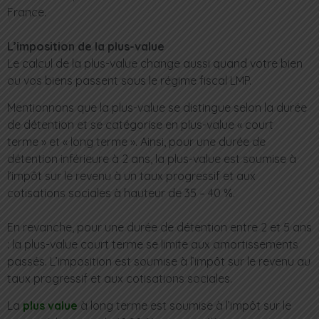
France.
L’imposition de la plus-value
Le calcul de la plus-value change aussi quand votre bien
ou vos biens passent sous le régime fiscal LMP.
Mentionnons que la plus-value se distingue selon la durée
de détention et se catégorise en plus-value « court
terme » et « long terme ». Ainsi, pour une durée de
détention inférieure à 2 ans, la plus-value est soumise à
l’impôt sur le revenu à un taux progressif et aux
cotisations sociales à hauteur de 35 – 40 %.
En revanche, pour une durée de détention entre 2 et 5 ans
: la plus-value court terme se limite aux amortissements
passés. L’imposition est soumise à l’impôt sur le revenu au
taux progressif et aux cotisations sociales.
La
plus value
à long terme est soumise à l’impôt sur le