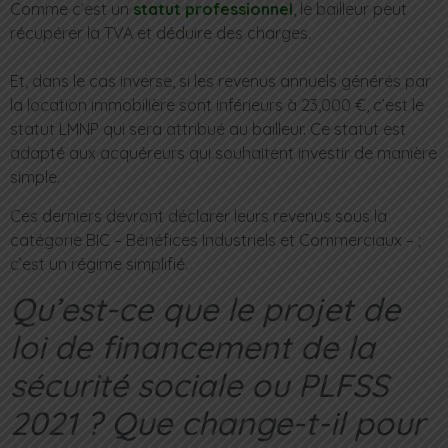
Comme c’est un
statut professionnel
, le bailleur peut
récupérer la TVA et déduire des charges.
Et, dans le cas inverse, si les revenus annuels générés par
la location immobilière sont inférieurs à 23,000 €, c’est le
statut LMNP qui sera attribué au bailleur. Ce statut est
adapté aux acquéreurs qui souhaitent investir de manière
simple.
Ces derniers devront déclarer leurs revenus sous la
catégorie BIC – Bénéfices Industriels et Commerciaux – ;
c’est un régime simplifié.
Qu’est-ce que le projet de
loi de financement de la
sécurité sociale ou PLFSS
2021 ? Que change-t-il pour