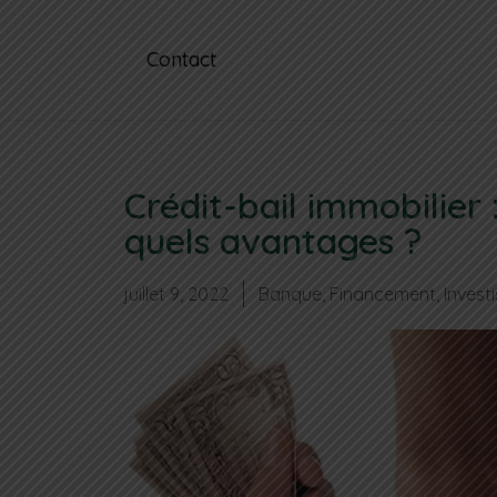
Contact
Crédit-bail immobilie
quels avantages ?
juillet 9, 2022
Banque
,
Financement
,
Invest