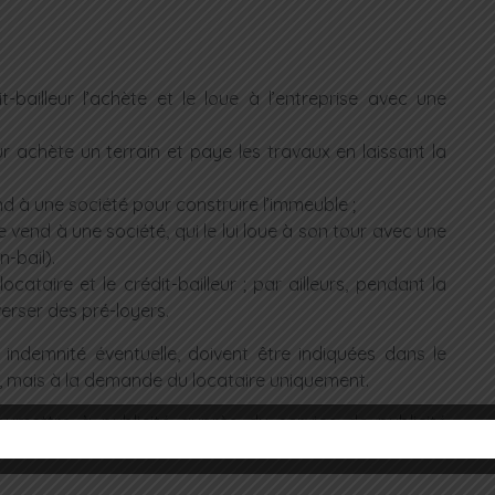
t-bailleur l’achète et le loue à l’entreprise avec une
eur achète un terrain et paye les travaux en laissant la
end à une société pour construire l’immeuble ;
 vend à une société, qui le lui loue à son tour avec une
-bail).
locataire et le crédit-bailleur ; par ailleurs, pendant la
verser des pré-loyers.
c indemnité éventuelle, doivent être indiquées dans le
lé, mais à la demande du locataire uniquement.
soumettre à publicité auprès du service de publicité