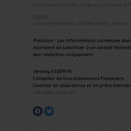
Revitalisation Rurale) ou dans une zone d’AFR 
À noter
La taxe foncière est, sauf exception, due par le 
Précision : Les informations contenues dans
sauraient se substituer à un conseil financie
leur rédaction uniquement.
Jeremy ESSERYK
Conseiller en Investissements Financiers
Courtier en assurances et en prêts bancai
office@kne-ltd.com