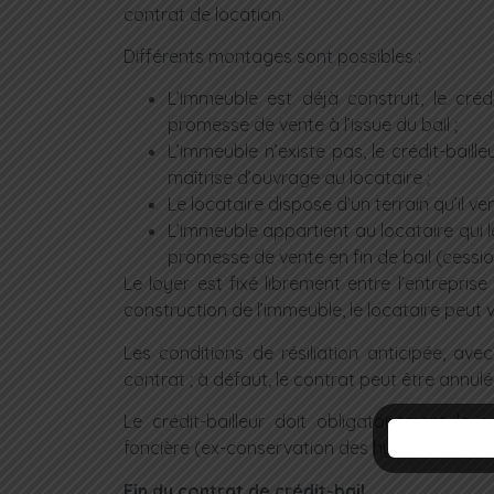
contrat de location.
Différents montages sont possibles :
L’immeuble est déjà construit, le crédi
promesse de vente à l’issue du bail ;
L’immeuble n’existe pas, le crédit-baill
maîtrise d’ouvrage au locataire ;
Le locataire dispose d’un terrain qu’il v
L’immeuble appartient au locataire qui le
promesse de vente en fin de bail (cession
Le loyer est fixé librement entre l’entreprise 
construction de l’immeuble, le locataire peut 
Les conditions de résiliation anticipée, ave
contrat ; à défaut, le contrat peut être annu
Le crédit-bailleur doit obligatoirement le 
foncière (ex-conservation des hypothèques).
Fin du contrat de crédit-bail