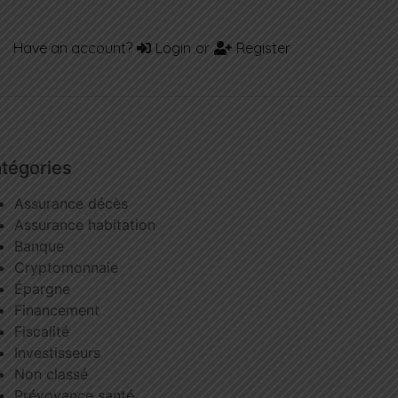
Have an account?
Login
or
Register
tégories
Assurance décès
Assurance habitation
Banque
Cryptomonnaie
Épargne
Financement
Fiscalité
Investisseurs
Non classé
Prévoyance santé