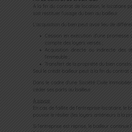
À la fin du contrat de location, le locataire p
soit restituer l’usage du bien au bailleur.
L’acquisition du bien peut avoir lieu de différ
Cession en exécution d’une promesse un
compte des loyers versés ;
Acquisition directe ou indirecte des d
l’immeuble ;
Transfert de la propriété du bien constru
Seul le crédit-bailleur peut à la fin du contr
Dans le cadre d’une Société Civile Immobilière
céder ses parts au bailleur.
À savoir
En cas de faillite de l’entreprise-locataire, le
pouvoir le résilier (les loyers antérieurs à la
Si l’entreprise est reprise, le bailleur contin