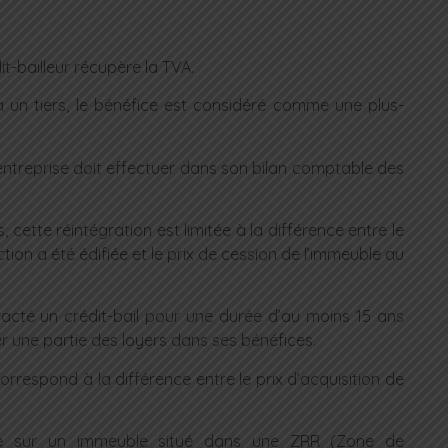
it-bailleur récupère la TVA.
 un tiers, le bénéfice est considéré comme une plus-
 l’entreprise doit effectuer dans son bilan comptable des
 cette réintégration est limitée à la différence entre le
ction a été édifiée et le prix de cession de l’immeuble au
racté un crédit-bail pour une durée d’au moins 15 ans
er une partie des loyers dans ses bénéfices.
orrespond à la différence entre le prix d’acquisition de
rte sur un immeuble situé dans une ZRR (Zone de