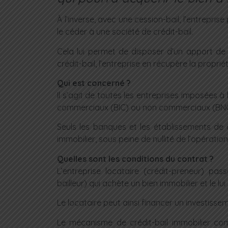
À l’inverse, avec une cession-bail, l’entrepri
le céder à une société de crédit-bail.
Cela lui permet de disposer d’un apport de t
crédit-bail, l’entreprise en récupère la propriét
Qui est concerné ?
Il s’agit de toutes les entreprises imposées à l
commerciaux (BIC) ou non commerciaux (BNC),
Seuls les banques et les établissements de 
immobilier, sous peine de nullité de l’opération
Quelles sont les conditions du contrat ?
L’entreprise locataire (crédit-preneur) pas
bailleur) qui achète un bien immobilier et le lui 
Le locataire peut ainsi financer un investissem
Le mécanisme de crédit-bail immobilier co