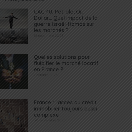
CAC 40, Pétrole, Or,
Dollar… Quel impact de la
guerre Israël-Hamas sur
les marchés ?
18 novembre 2023
Quelles solutions pour
fluidifier le marché locatif
en France ?
7 octobre 2023
France : l’accès au crédit
immobilier toujours aussi
complexe
30 septembre 2023