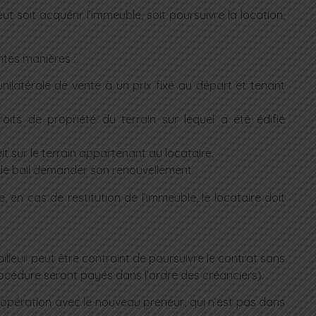
eut soit acquérir l’immeuble, soit poursuivre la location,
entes manières :
ilatérale de vente à un prix fixé au départ et tenant
roits de propriété du terrain sur lequel a été édifié
it sur le terrain appartenant au locataire.
at de bail demander son renouvellement.
, en cas de restitution de l’immeuble, le locataire doit
 bailleur peut être contraint de poursuivre le contrat sans
 procédure seront payés dans l’ordre des créanciers).
ue l’opération avec le nouveau preneur, qui n’est pas dans