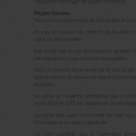
l’obligation de payer les loyers antérieurs.
Règles fiscales
Pendant la construction de l’immeuble, le créd
En cas de cession du contrat du locataire à
value professionnelle.
À la fin du bail, en cas d’acquisition du bien,
réintégrations à ses résultats imposables.
Pour un contrat d’une durée de 15 ans ou plus,
prix de revient du terrain sur lequel la constru
locataire.
La petite et moyenne entreprise, qui a cont
entre 2007 et 2013, est dispensée de réintégr
La partie des loyers concernée est celle qui c
l’immeuble et sa valeur résiduelle.
Ce n’est possible que si l’opération po