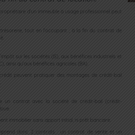
se propriétaire d’un immeuble à usage professionnel peut
résorerie, tout en l’occupant ; à la fin du contrat de
é.
’impôt sur les sociétés (IS), aux bénéfices industriels et
 ainsi qu’aux bénéfices agricoles (BA).
crédit peuvent pratiquer des montages de crédit-bail
.
se un contrat avec la société de crédit-bail (crédit-
loue.
ent immobilier sans apport initial, ni prêt bancaire.
mprend donc 2 contrats : un contrat de vente et un