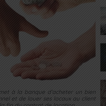
rmet à la banque d’acheter un bien
nel et de louer ses locaux au client
la fin du contrat de location.