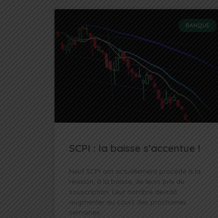
BANQUE
SCPI : la baisse s’accentue !
Neuf SCPI ont actuellement procédé à la
révision, à la baisse, de leurs prix de
souscription. Leur nombre devrait
augmenter au cours des prochaines
semaines.