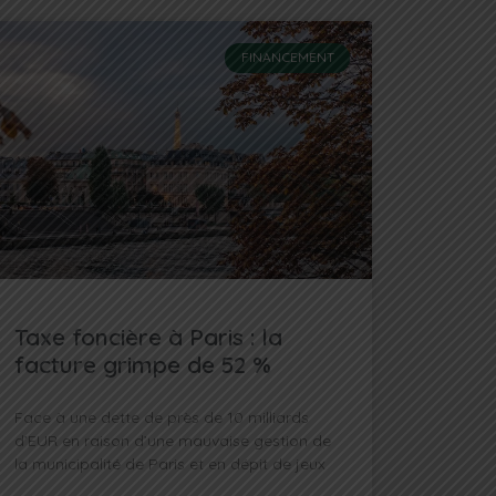
FINANCEMENT
Taxe foncière à Paris : la
facture grimpe de 52 %
Face à une dette de près de 10 milliards
d’EUR en raison d’une mauvaise gestion de
la municipalité de Paris et en dépit de jeux