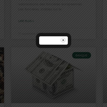
valorisations des foncières européennes.
Les foncières, stables sur le
LIRE PLUS »
17 septembre 2023
BANQUE