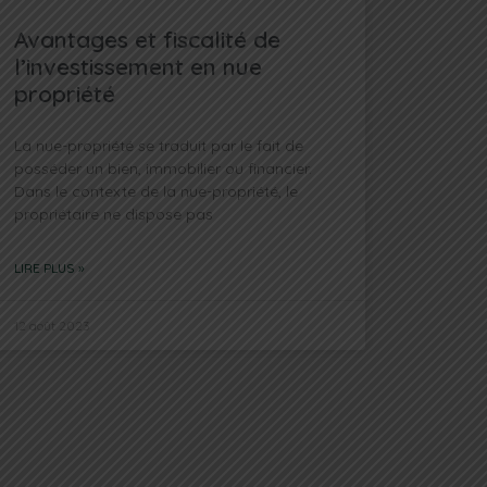
Avantages et fiscalité de
l’investissement en nue
propriété
La nue-propriété se traduit par le fait de
posséder un bien, immobilier ou financier.
Dans le contexte de la nue-propriété, le
propriétaire ne dispose pas
LIRE PLUS »
12 août 2023