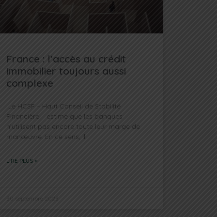
France : l’accès au crédit
immobilier toujours aussi
complexe
Le HCSF – Haut Conseil de Stabilité
Financière – estime que les banques
n’utilisent pas encore toute leur marge de
manœuvre. En ce sens, il
LIRE PLUS »
30 septembre 2023