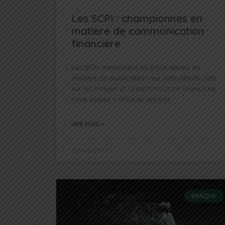
Les SCPI : championnes en
matière de communication
financière
Les SCPI demeurent les bons élèves en
matière de publication des indicateurs clefs
sur les risques et la performance financière,
mais toutes n’ont pas adopté
LIRE PLUS »
26 août 2023
BANQUE