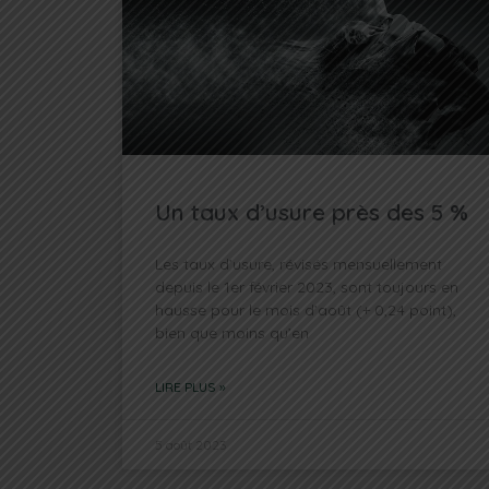
Un taux d’usure près des 5 %
Les taux d’usure, révisés mensuellement
depuis le 1er février 2023, sont toujours en
hausse pour le mois d’août (+ 0,24 point),
bien que moins qu’en
LIRE PLUS »
5 août 2023