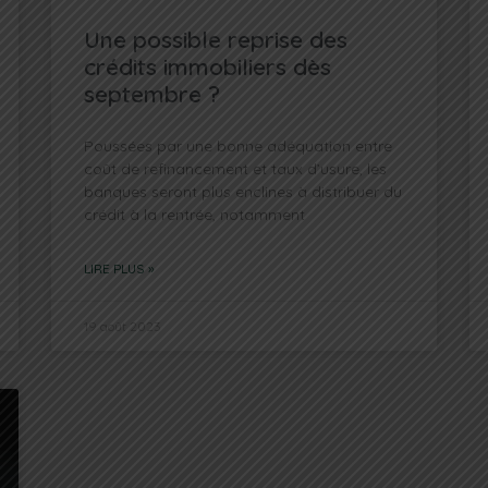
Une possible reprise des
crédits immobiliers dès
septembre ?
Poussées par une bonne adéquation entre
coût de refinancement et taux d’usure, les
banques seront plus enclines à distribuer du
crédit à la rentrée, notamment
LIRE PLUS »
19 août 2023