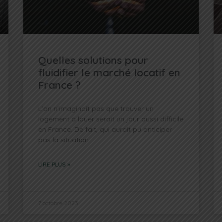
Quelles solutions pour
fluidifier le marché locatif en
France ?
L’on n’imaginait pas que trouver un
logement à louer serait un jour aussi difficile
en France. De fait, qui aurait pu anticiper
pas la situation
LIRE PLUS »
7 octobre 2023