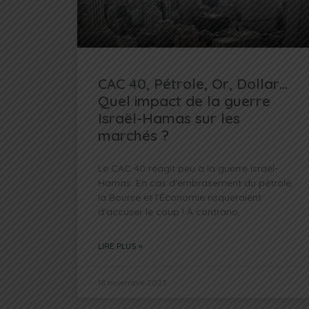
CAC 40, Pétrole, Or, Dollar…
Quel impact de la guerre
Israël-Hamas sur les
marchés ?
Le CAC 40 réagit peu à la guerre Israël-
Hamas. En cas d’embrasement du pétrole,
la Bourse et l’Économie risqueraient
d’accuser le coup ! À contrario,
LIRE PLUS »
18 novembre 2023